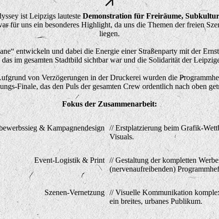
ssey ist Leipzigs lauteste
Demonstration für Freiräume, Subkultur
für uns ein besonderes Highlight, da uns die Themen der freien Szen
liegen.
e“ entwickeln und dabei die Energie einer Straßenparty mit der Ernsth
, das im gesamten Stadtbild sichtbar war und die Solidarität der Leipzig
ufgrund von Verzögerungen in der Druckerei wurden die Programmhefte
ungs-Finale, das den Puls der gesamten Crew ordentlich nach oben getr
Fokus der Zusammenarbeit:
bewerbssieg & Kampagnendesign
// Erstplatzierung beim Grafik-Wet
Visuals.
Event-Logistik & Print
// Gestaltung der kompletten Werbe
(nervenaufreibenden) Programmhef
Szenen-Vernetzung
// Visuelle Kommunikation komplex
ein breites, urbanes Publikum.