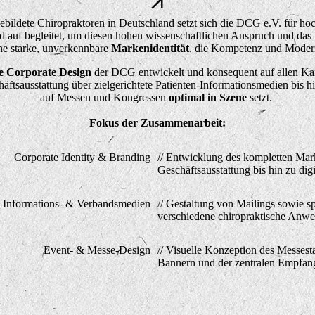
bildete Chiropraktoren in Deutschland setzt sich die DCG e.V. für höc
auf begleitet, um diesen hohen wissenschaftlichen Anspruch und das Ve
ine starke, unverkennbare
Markenidentität
, die Kompetenz und Moderni
e Corporate Design
der DCG entwickelt und konsequent auf allen Kan
ftsausstattung über zielgerichtete Patienten-Informationsmedien bis h
auf Messen und Kongressen
optimal in Szene
setzt
.
Fokus der Zusammenarbeit:
Corporate Identity & Branding
// Entwicklung des kompletten Mark
Geschäftsausstattung bis hin zu dig
Informations- & Verbandsmedien
// Gestaltung von Mailings sowie sp
verschiedene chiropraktische Anwe
Event- & Messe-Design
// Visuelle Konzeption des Messest
Bannern und der zentralen Empfan